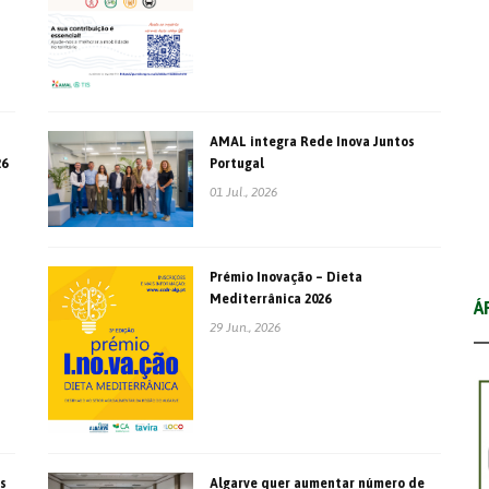
AMAL integra Rede Inova Juntos
26
Portugal
01 Jul., 2026
Prémio Inovação – Dieta
Mediterrânica 2026
Á
29 Jun., 2026
s
Algarve quer aumentar número de