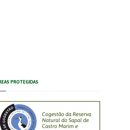
São Brás de Alportel
Vila Real de Santo António
REAS PROTEGIDAS