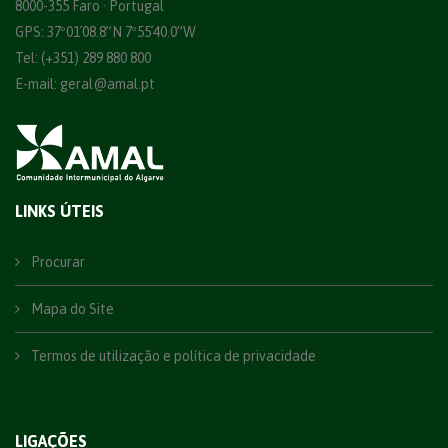
8000-355 Faro · Portugal
GPS: 37º01´08.8”N 7º55´40.0”W
Tel: (+351) 289 880 800
E-mail:
geral@amal.pt
LINKS ÚTEIS
Procurar
Mapa do Site
Termos de utilização e política de privacidade
LIGAÇÕES