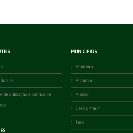
ÚTEIS
MUNICÍPIOS
rar
Albufeira
do Site
Alcoutim
 de utilização e política de
Aljezur
ade
Castro Marim
Faro
ÕES