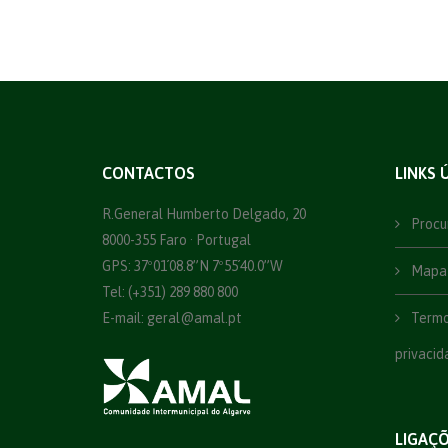
CONTACTOS
LINKS 
R.General Humberto Delgado, 20
Procu
8000-355 Faro · Portugal
GPS: 37º01´08.8”N 7º55´40.0”W
Mapa 
Tel: (+351) 289 880 800
E-mail:
geral@amal.pt
Termos
privacid
LIGAÇ