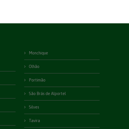
Monchique
Olhão
Portimão
São Brás de Alportel
Silves
Tavira