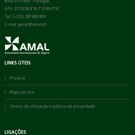
8000-355 Faro · Portugal
GPS: 37º01´08.8”N 7º55´40.0”W
Tel: (+351) 289 880 800
E-mail:
geral@amal.pt
LINKS ÚTEIS
Procurar
Mapa do Site
Termos de utilização e política de privacidade
LIGAÇÕES