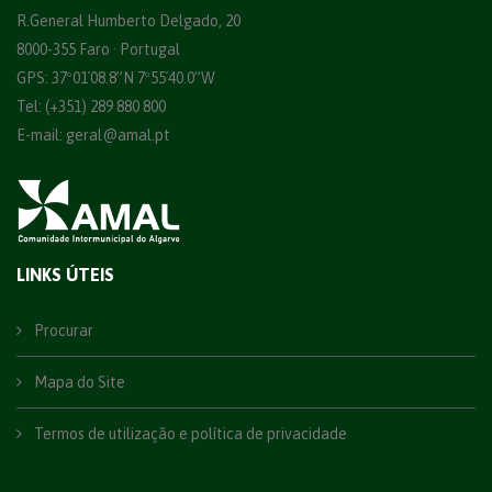
R.General Humberto Delgado, 20
8000-355 Faro · Portugal
GPS: 37º01´08.8”N 7º55´40.0”W
Tel: (+351) 289 880 800
E-mail:
geral@amal.pt
LINKS ÚTEIS
Procurar
Mapa do Site
Termos de utilização e política de privacidade