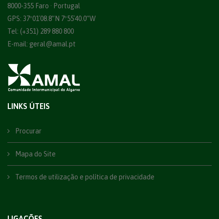
8000-355 Faro · Portugal
GPS: 37º01´08.8”N 7º55´40.0”W
Tel: (+351) 289 880 800
E-mail:
geral@amal.pt
LINKS ÚTEIS
Procurar
Mapa do Site
Termos de utilização e política de privacidade
LIGAÇÕES