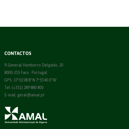
CONTACTOS
R.General Humberto Delgado, 20
8000-355 Faro · Portugal
GPS: 37º01´08.8”N 7º55´40.0”W
Tel: (+351) 289 880 800
E-mail:
geral@amal.pt