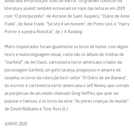
adaptado em prosa por João de Barros. Os grandes clássicos da
literatura juvenil também estiveram no topo das leituras em 2019
com “O principezinho”, de Antoine de Saint-Exupéry; “Diário de Anne
Frank", de Anne Frank; “Se isto é um homem”, de Primo Levi; e “Harry
Potter e a pedra filosofal”, de J. K Rowling.
Muito requisitados foram igualmente os livros de humor, com algum
texto e muita linguagem visual, como são os álbuns de tirinhas de
“Garfield”, de Jim Davis, cartoonista norte-americano criador da
personagem Garfield, um gato laranja, preguiçoso e amante de
lasanha; os livros da colecção best-seller “O Diário de um Banana”,
do escritor e cartoonista norte-americana o Jeff Kinney, que contam
as peripécias de um miúdo chamado Greg Heffley que quer ser
popular e famoso; e os livros da série “As piores crianças do mundo”
de David Walliams e Tony Ross (il.).
JUNHO 2020