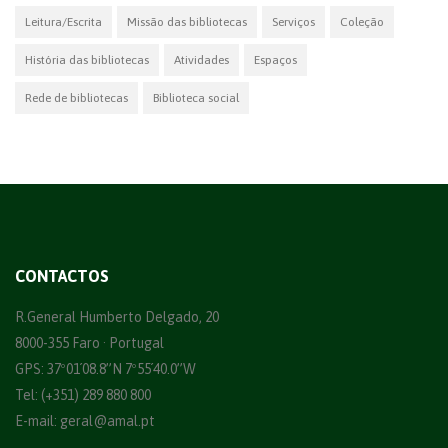
Leitura/Escrita
Missão das bibliotecas
Serviços
Coleção
História das bibliotecas
Atividades
Espaços
Rede de bibliotecas
Biblioteca social
CONTACTOS
R.General Humberto Delgado, 20
8000-355 Faro · Portugal
GPS: 37º01´08.8”N 7º55´40.0”W
Tel: (+351) 289 880 800
E-mail:
geral@amal.pt