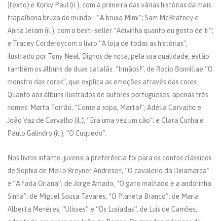
(texto) e Korky Paul (il.), com a primeira das várias histórias da mais
trapalhona bruxa do mundo - “A bruxa Mimi”; Sam McBratney e
Anita Jeram (il.), com o best- seller “Adivinha quanto eu gosto de ti”;
e Tracey Corderoycom o livro “A loja de todas as histórias”,
ilustrado por Tony Neal. Dignos de nota, pela sua qualidade, estão
também os álbuns de duas catalãs: “Irmãos!”, de Rocio Bonnillae “O
monstro das cores”, que explica as emoções através das cores.
Quanto aos álbuns ilustrados de autores portugueses, apenas três
nomes: Marta Torrão, “Come a sopa, Marta!”; Adélia Carvalho e
João Vaz de Carvalho (il.), “Era uma vez um cão”; e Clara Cunha e
Paulo Galindro (il.), “O Cuquedo”.
Nos livros infanto-juvenis a preferência foi para os contos clássicos
de Sophia de Mello Breyner Andresen, “O cavaleiro da Dinamarca”
e “A fada Oriana”; de Jorge Amado, “O gato malhado e a andorinha
Sinhá”; de Miguel Sousa Tavares, “O Planeta Branco”; de Maria
Alberta Menéres, “Ulisses” e “Os Lusíadas”, de Luís de Camões,