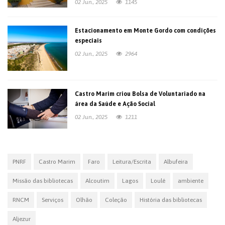
02 Jun., 2025
1145
Estacionamento em Monte Gordo com condições
especiais
02 Jun., 2025
2964
Castro Marim criou Bolsa de Voluntariado na
área da Saúde e Ação Social
02 Jun., 2025
1211
PNRF
Castro Marim
Faro
Leitura/Escrita
Albufeira
Missão das bibliotecas
Alcoutim
Lagos
Loulé
ambiente
RNCM
Serviços
Olhão
Coleção
História das bibliotecas
Aljezur