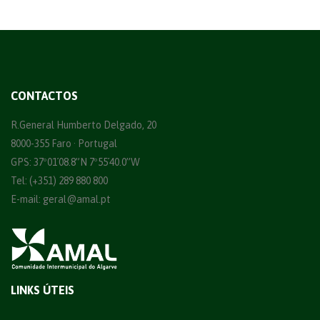
CONTACTOS
R.General Humberto Delgado, 20
8000-355 Faro · Portugal
GPS: 37º01´08.8”N 7º55´40.0”W
Tel: (+351) 289 880 800
E-mail:
geral@amal.pt
LINKS ÚTEIS