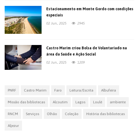
Estacionamento em Monte Gordo com condições
especiais
02 Jun., 2025
2945
Castro Marim criou Bolsa de Voluntariado na
área da Saúde e Ação Social
02 Jun., 2025
1209
PNRF
Castro Marim
Faro
Leitura/Escrita
Albufeira
Missão das bibliotecas
Alcoutim
Lagos
Loulé
ambiente
RNCM
Serviços
Olhão
Coleção
História das bibliotecas
Aljezur