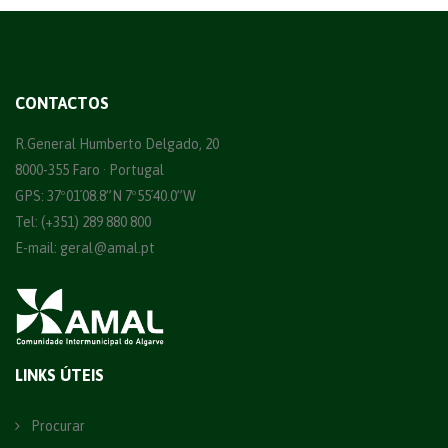
CONTACTOS
R.General Humberto Delgado, 20
8000-355 Faro · Portugal
GPS: 37º01´08.8”N 7º55´40.0”W
Tel: (+351) 289 880 800
E-mail:
geral@amal.pt
LINKS ÚTEIS
Procurar