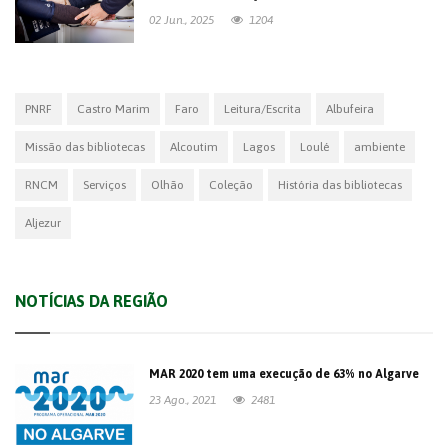
02 Jun., 2025
1204
PNRF
Castro Marim
Faro
Leitura/Escrita
Albufeira
Missão das bibliotecas
Alcoutim
Lagos
Loulé
ambiente
RNCM
Serviços
Olhão
Coleção
História das bibliotecas
Aljezur
NOTÍCIAS DA REGIÃO
MAR 2020 tem uma execução de 63% no Algarve
23 Ago., 2021
2481