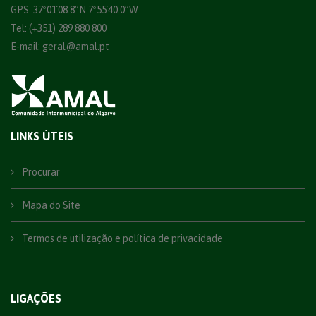
GPS: 37º01´08.8”N 7º55´40.0”W
Tel: (+351) 289 880 800
E-mail:
geral@amal.pt
LINKS ÚTEIS
Procurar
Mapa do Site
Termos de utilização e política de privacidade
LIGAÇÕES