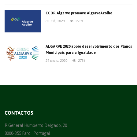
CCDR Algarve promove AlgarveAcolhe
03 Jul., 2020
2518
ALGARVE 2020 apoio desenvolvimento dos Planos
Municipais para a Igualdade
29 maio, 2020
2736
CONTACTOS
R.General Humberto Delgado, 20
8000-355 Faro · Portugal