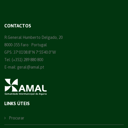
CONTACTOS
R.General Humberto Delgado, 20
8000-355 Faro · Portugal
GPS: 37º01´08.8”N 7º55´40.0”W
Tel: (+351) 289 880 800
E-mail:
geral@amal.pt
LINKS ÚTEIS
Procurar