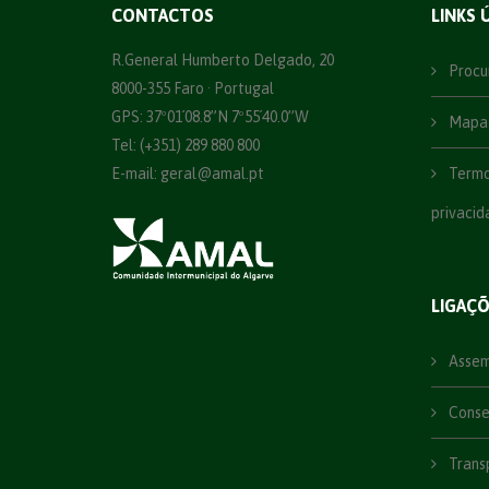
CONTACTOS
LINKS 
R.General Humberto Delgado, 20
Procu
8000-355 Faro · Portugal
GPS: 37º01´08.8”N 7º55´40.0”W
Mapa 
Tel: (+351) 289 880 800
E-mail:
geral@amal.pt
Termos
privacid
LIGAÇ
Assemb
Consel
Trans