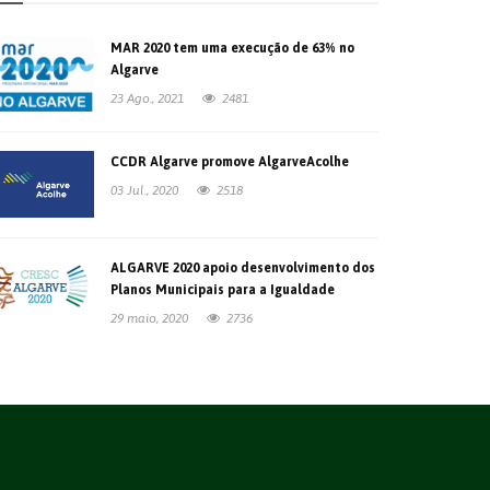
MAR 2020 tem uma execução de 63% no
Algarve
23 Ago., 2021
2481
CCDR Algarve promove AlgarveAcolhe
03 Jul., 2020
2518
ALGARVE 2020 apoio desenvolvimento dos
Planos Municipais para a Igualdade
29 maio, 2020
2736