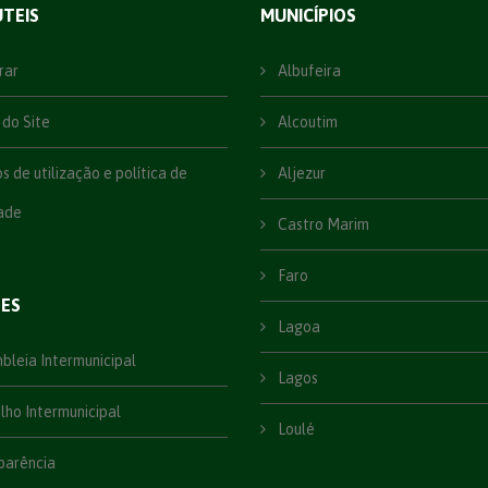
ÚTEIS
MUNICÍPIOS
rar
Albufeira
do Site
Alcoutim
 de utilização e política de
Aljezur
ade
Castro Marim
Faro
ÕES
Lagoa
leia Intermunicipal
Lagos
ho Intermunicipal
Loulé
parência