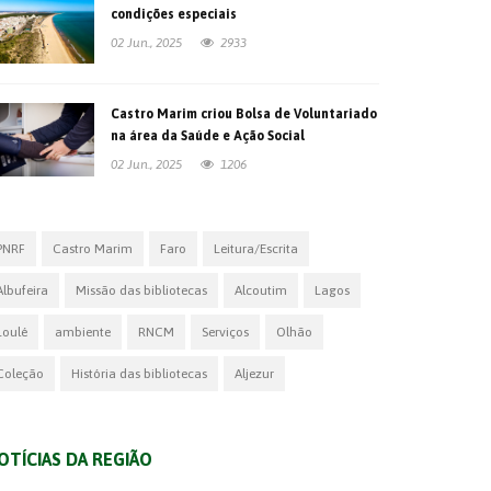
condições especiais
02 Jun., 2025
2933
Castro Marim criou Bolsa de Voluntariado
na área da Saúde e Ação Social
02 Jun., 2025
1206
PNRF
Castro Marim
Faro
Leitura/Escrita
Albufeira
Missão das bibliotecas
Alcoutim
Lagos
Loulé
ambiente
RNCM
Serviços
Olhão
Coleção
História das bibliotecas
Aljezur
OTÍCIAS DA REGIÃO