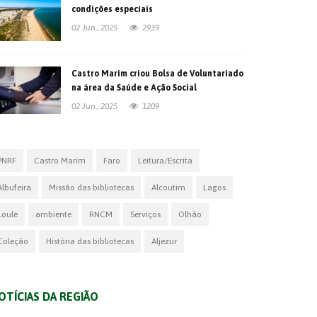
condições especiais
02 Jun., 2025
2939
Castro Marim criou Bolsa de Voluntariado
na área da Saúde e Ação Social
02 Jun., 2025
1209
PNRF
Castro Marim
Faro
Leitura/Escrita
Albufeira
Missão das bibliotecas
Alcoutim
Lagos
Loulé
ambiente
RNCM
Serviços
Olhão
Coleção
História das bibliotecas
Aljezur
OTÍCIAS DA REGIÃO