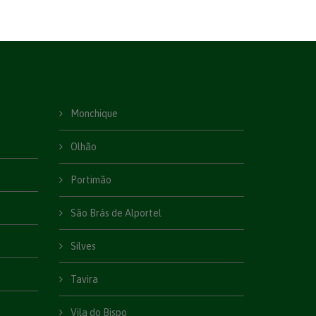
Monchique
Olhão
Portimão
São Brás de Alportel
Silves
Tavira
Vila do Bispo