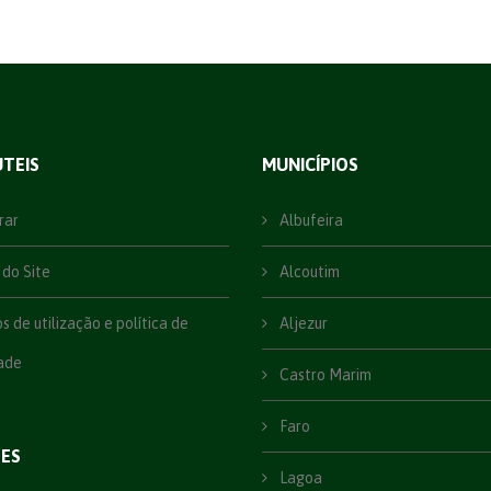
ÚTEIS
MUNICÍPIOS
rar
Albufeira
do Site
Alcoutim
 de utilização e política de
Aljezur
ade
Castro Marim
Faro
ÕES
Lagoa