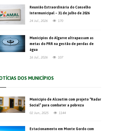
Reunião Extraordinária do Conselho
Intermunicipal – 31 de julho de 2026
24 Jul., 2026
170
Municípios do Algarve ultrapassam as
metas do PRR na gestão de perdas de
água
16 Jul., 2026
107
OTÍCIAS DOS MUNICÍPIOS
Município de Alcoutim com projeto “Radar
Social” para combater a pobreza
02 Jun., 2025
1144
Estacionamento em Monte Gordo com