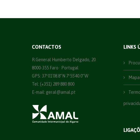
CONTACTOS
LINKS 
R.General Humberto Delgado, 20
Procu
8000-355 Faro · Portugal
GPS: 37º01´08.8”N 7º55´40.0”W
Mapa 
Tel: (+351) 289 880 800
E-mail:
geral@amal.pt
Termos
privacid
LIGAÇ