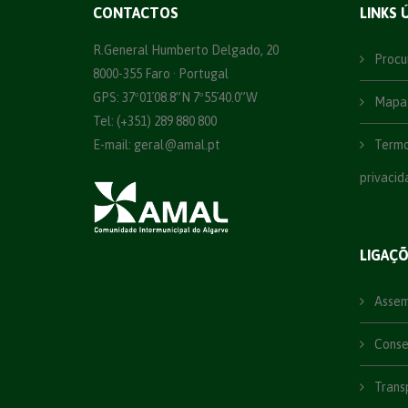
CONTACTOS
LINKS 
R.General Humberto Delgado, 20
Procu
8000-355 Faro · Portugal
GPS: 37º01´08.8”N 7º55´40.0”W
Mapa 
Tel: (+351) 289 880 800
E-mail:
geral@amal.pt
Termos
privacid
LIGAÇ
Assemb
Consel
Trans