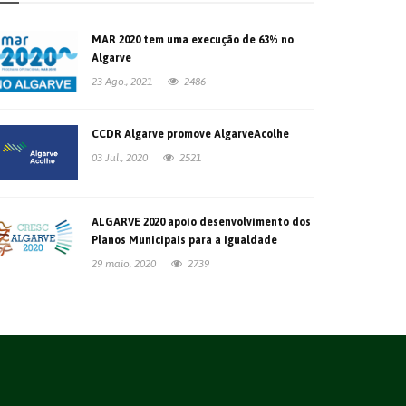
MAR 2020 tem uma execução de 63% no
Algarve
23 Ago., 2021
2486
CCDR Algarve promove AlgarveAcolhe
03 Jul., 2020
2521
ALGARVE 2020 apoio desenvolvimento dos
Planos Municipais para a Igualdade
29 maio, 2020
2739