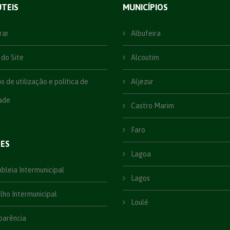
ÚTEIS
MUNICÍPIOS
rar
Albufeira
do Site
Alcoutim
 de utilização e política de
Aljezur
ade
Castro Marim
Faro
ÕES
Lagoa
leia Intermunicipal
Lagos
ho Intermunicipal
Loulé
parência