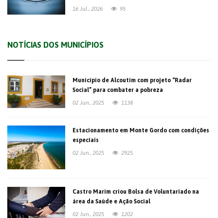
16 Jul., 2026
95
NOTÍCIAS DOS MUNICÍPIOS
Município de Alcoutim com projeto “Radar
Social” para combater a pobreza
02 Jun., 2025
1138
Estacionamento em Monte Gordo com condições
especiais
02 Jun., 2025
2925
Castro Marim criou Bolsa de Voluntariado na
área da Saúde e Ação Social
02 Jun., 2025
1202