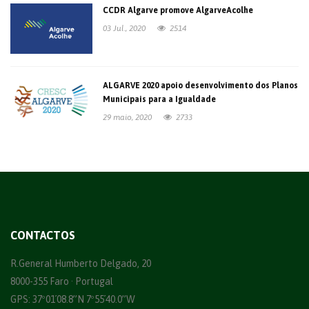
CCDR Algarve promove AlgarveAcolhe
03 Jul., 2020
2514
ALGARVE 2020 apoio desenvolvimento dos Planos
Municipais para a Igualdade
29 maio, 2020
2733
CONTACTOS
R.General Humberto Delgado, 20
8000-355 Faro · Portugal
GPS: 37º01´08.8”N 7º55´40.0”W