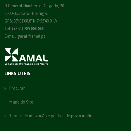
R.General Humberto Delgado, 20
8000-355 Faro · Portugal
GPS: 37º01´08.8”N 7º55´40.0”W
Tel: (+351) 289 880 800
E-mail:
geral@amal.pt
LINKS ÚTEIS
Procurar
Mapa do Site
Termos de utilização e política de privacidade