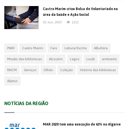
Castro Marim criou Bolsa de Voluntariado na
área da Saúde e Ação Social
02 Jun., 2025
1211
PNRF
Castro Marim
Faro
Leitura/Escrita
Albufeira
Missão das bibliotecas
Alcoutim
Lagos
Loulé
ambiente
RNCM
Serviços
Olhão
Coleção
História das bibliotecas
Aljezur
NOTÍCIAS DA REGIÃO
MAR 2020 tem uma execução de 63% no Algarve