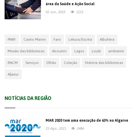
área da Saúde e Ação Social
02 Jun., 2025
1211
PNRF
Castro Marim
Faro
Leitura/Escrita
Albufeira
Missão das bibliotecas
Alcoutim
Lagos
Loulé
ambiente
RNCM
Serviços
Olhão
Coleção
História das bibliotecas
Aljezur
NOTÍCIAS DA REGIÃO
MAR 2020 tem uma execução de 63% no Algarve
23 Ago., 2021
2486