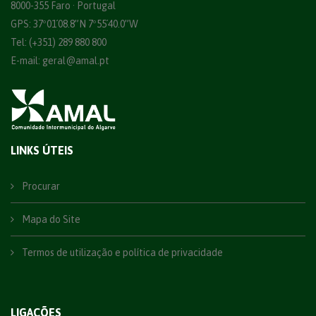
8000-355 Faro · Portugal
GPS: 37º01´08.8”N 7º55´40.0”W
Tel: (+351) 289 880 800
E-mail:
geral@amal.pt
LINKS ÚTEIS
Procurar
Mapa do Site
Termos de utilização e política de privacidade
LIGAÇÕES