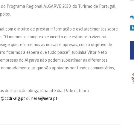
o do Programa Regional ALGARVE 2030, do Turismo de Portugal,
poios.
nal com o intuito de prestar informação e esclarecimentos sobre
e. “O momento complexo e incerto que estamos a viver na
l, exige que reforcemos as nossas empresas, com o objetivo de
rro ficarmos à espera que tudo passe”, sublinha Vítor Neto
s empresas do Algarve não podem subestimar as diferentes
, nomeadamente as que são apoiadas por fundos comunitários,
s de inscrição obrigatória até dia 16 de outubro.
s@ccdr-alg.pt
ou
nera@nera.pt
.