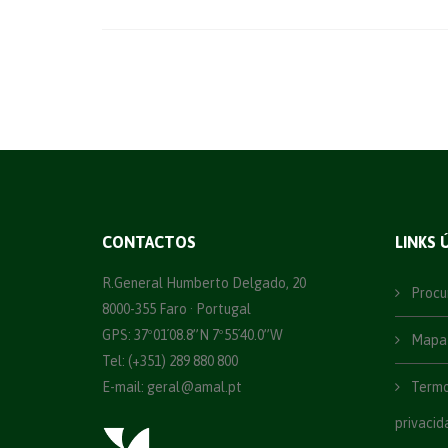
CONTACTOS
LINKS 
R.General Humberto Delgado, 20
Procu
8000-355 Faro · Portugal
GPS: 37º01´08.8”N 7º55´40.0”W
Mapa 
Tel: (+351) 289 880 800
E-mail:
geral@amal.pt
Termos
privacid