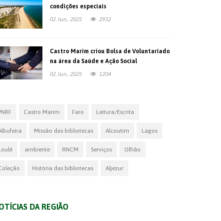
condições especiais
02 Jun., 2025
2932
Castro Marim criou Bolsa de Voluntariado
na área da Saúde e Ação Social
02 Jun., 2025
1204
PNRF
Castro Marim
Faro
Leitura/Escrita
Albufeira
Missão das bibliotecas
Alcoutim
Lagos
Loulé
ambiente
RNCM
Serviços
Olhão
Coleção
História das bibliotecas
Aljezur
OTÍCIAS DA REGIÃO