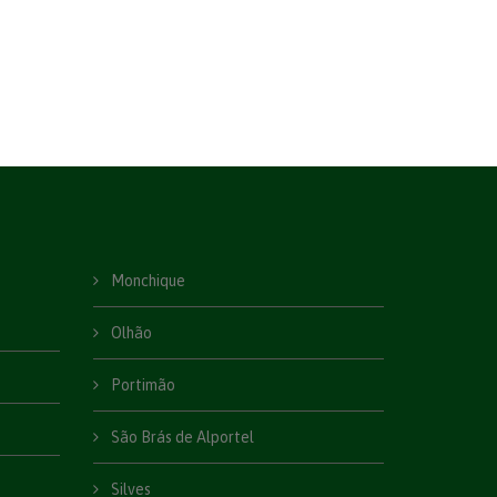
Monchique
Olhão
Portimão
São Brás de Alportel
Silves