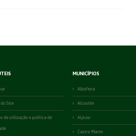
ÚTEIS
MUNICÍPIOS
rar
Albufeira
do Site
Alcoutim
 de utilização e política de
Aljezur
ade
Castro Marim