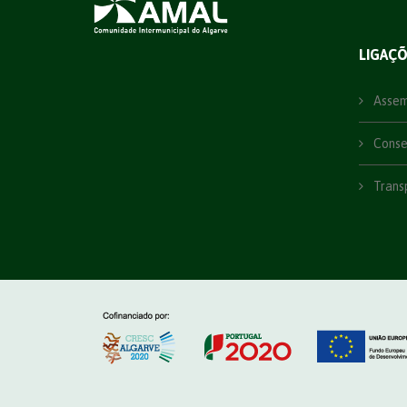
LIGAÇ
Assemb
Consel
Trans