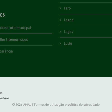
Faro
ÕES
Lagoa
leia Intermunicipal
Lagos
ho Intermunicipal
Loulé
parência
© 2026 AMAL |
Termos de utilização e política de privacidade