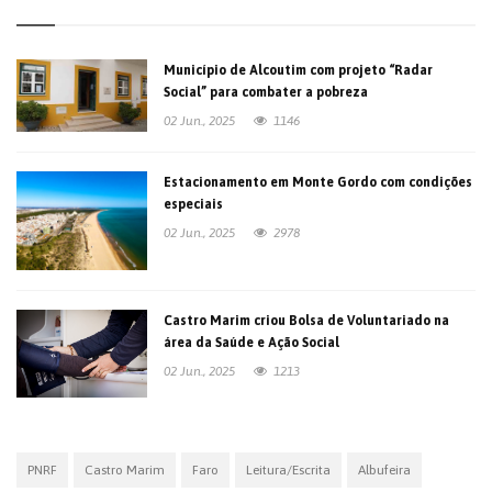
Município de Alcoutim com projeto “Radar
Social” para combater a pobreza
02 Jun., 2025
1146
Estacionamento em Monte Gordo com condições
especiais
02 Jun., 2025
2978
Castro Marim criou Bolsa de Voluntariado na
área da Saúde e Ação Social
02 Jun., 2025
1213
PNRF
Castro Marim
Faro
Leitura/Escrita
Albufeira