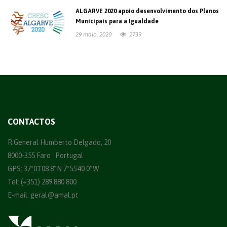
ALGARVE 2020 apoio desenvolvimento dos Planos
Municipais para a Igualdade
29 maio, 2020
2739
CONTACTOS
R.General Humberto Delgado, 20
8000-355 Faro · Portugal
GPS: 37º01´08.8”N 7º55´40.0”W
Tel: (+351) 289 880 800
E-mail:
geral@amal.pt