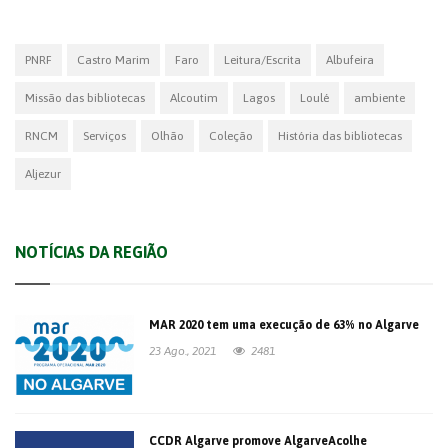
PNRF
Castro Marim
Faro
Leitura/Escrita
Albufeira
Missão das bibliotecas
Alcoutim
Lagos
Loulé
ambiente
RNCM
Serviços
Olhão
Coleção
História das bibliotecas
Aljezur
NOTÍCIAS DA REGIÃO
MAR 2020 tem uma execução de 63% no Algarve
23 Ago., 2021
2481
CCDR Algarve promove AlgarveAcolhe