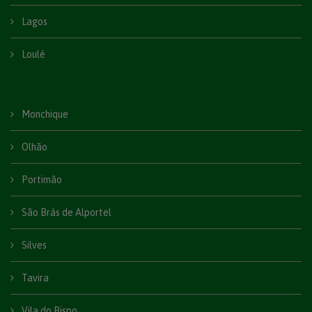
Lagos
Loulé
Monchique
Olhão
Portimão
São Brás de Alportel
Silves
Tavira
Vila do Bispo