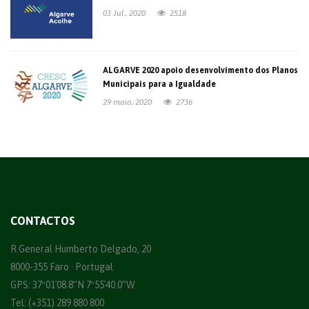
03 Jul., 2020
2518
ALGARVE 2020 apoio desenvolvimento dos Planos
Municipais para a Igualdade
29 maio, 2020
2736
CONTACTOS
R.General Humberto Delgado, 20
8000-355 Faro · Portugal
GPS: 37º01´08.8”N 7º55´40.0”W
Tel: (+351) 289 880 800