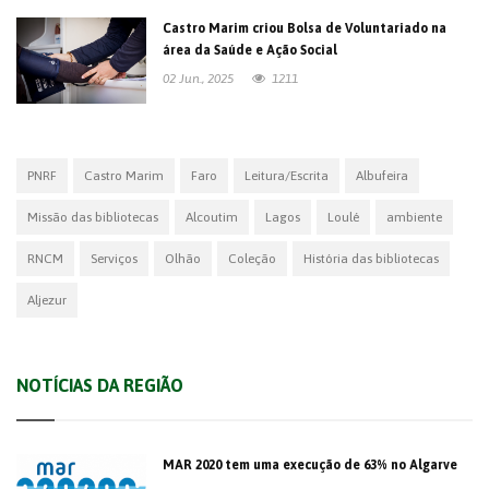
Castro Marim criou Bolsa de Voluntariado na
área da Saúde e Ação Social
02 Jun., 2025
1211
PNRF
Castro Marim
Faro
Leitura/Escrita
Albufeira
Missão das bibliotecas
Alcoutim
Lagos
Loulé
ambiente
RNCM
Serviços
Olhão
Coleção
História das bibliotecas
Aljezur
NOTÍCIAS DA REGIÃO
MAR 2020 tem uma execução de 63% no Algarve