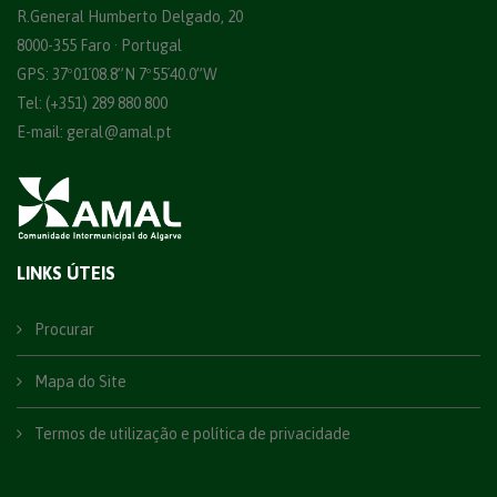
R.General Humberto Delgado, 20
8000-355 Faro · Portugal
GPS: 37º01´08.8”N 7º55´40.0”W
Tel: (+351) 289 880 800
E-mail:
geral@amal.pt
LINKS ÚTEIS
Procurar
Mapa do Site
Termos de utilização e política de privacidade