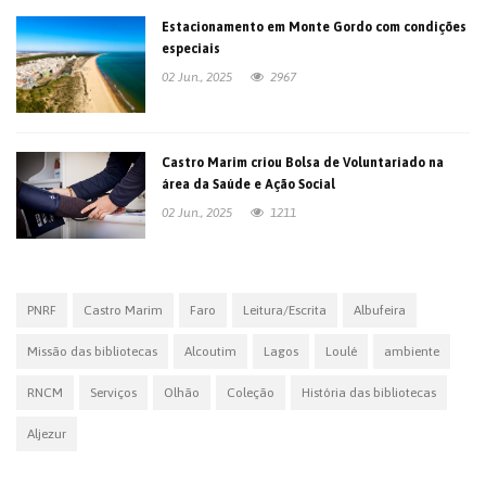
Estacionamento em Monte Gordo com condições
especiais
02 Jun., 2025
2967
Castro Marim criou Bolsa de Voluntariado na
área da Saúde e Ação Social
02 Jun., 2025
1211
PNRF
Castro Marim
Faro
Leitura/Escrita
Albufeira
Missão das bibliotecas
Alcoutim
Lagos
Loulé
ambiente
RNCM
Serviços
Olhão
Coleção
História das bibliotecas
Aljezur