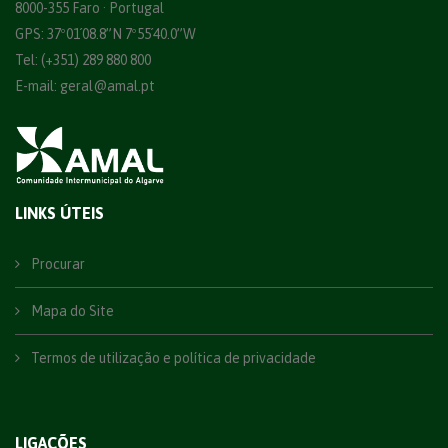
8000-355 Faro · Portugal
GPS: 37º01´08.8”N 7º55´40.0”W
Tel: (+351) 289 880 800
E-mail:
geral@amal.pt
LINKS ÚTEIS
Procurar
Mapa do Site
Termos de utilização e política de privacidade
LIGAÇÕES