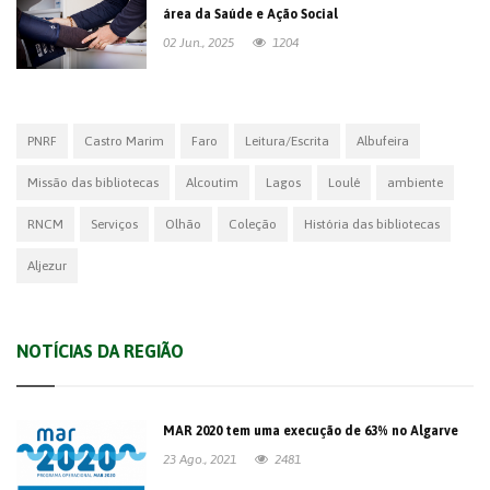
área da Saúde e Ação Social
02 Jun., 2025
1204
PNRF
Castro Marim
Faro
Leitura/Escrita
Albufeira
Missão das bibliotecas
Alcoutim
Lagos
Loulé
ambiente
RNCM
Serviços
Olhão
Coleção
História das bibliotecas
Aljezur
NOTÍCIAS DA REGIÃO
MAR 2020 tem uma execução de 63% no Algarve
23 Ago., 2021
2481