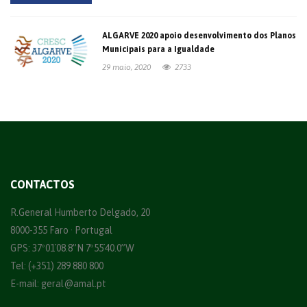
ALGARVE 2020 apoio desenvolvimento dos Planos
Municipais para a Igualdade
29 maio, 2020
2733
CONTACTOS
R.General Humberto Delgado, 20
8000-355 Faro · Portugal
GPS: 37º01´08.8”N 7º55´40.0”W
Tel: (+351) 289 880 800
E-mail:
geral@amal.pt