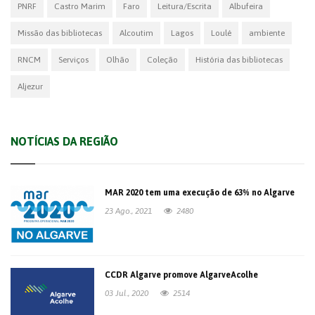
PNRF
Castro Marim
Faro
Leitura/Escrita
Albufeira
Missão das bibliotecas
Alcoutim
Lagos
Loulé
ambiente
RNCM
Serviços
Olhão
Coleção
História das bibliotecas
Aljezur
NOTÍCIAS DA REGIÃO
MAR 2020 tem uma execução de 63% no Algarve
23 Ago., 2021
2480
CCDR Algarve promove AlgarveAcolhe
03 Jul., 2020
2514