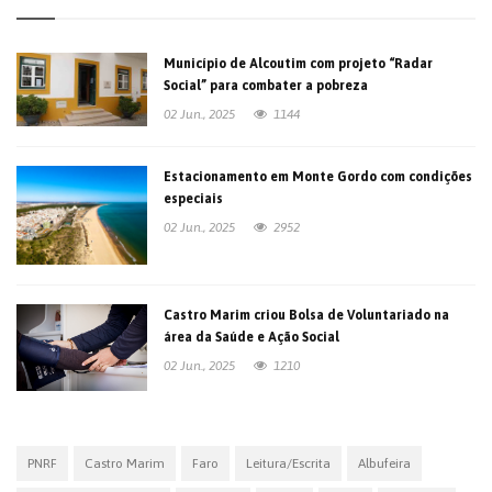
Município de Alcoutim com projeto “Radar
Social” para combater a pobreza
02 Jun., 2025
1144
Estacionamento em Monte Gordo com condições
especiais
02 Jun., 2025
2952
Castro Marim criou Bolsa de Voluntariado na
área da Saúde e Ação Social
02 Jun., 2025
1210
PNRF
Castro Marim
Faro
Leitura/Escrita
Albufeira