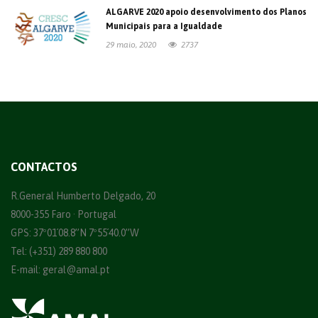
ALGARVE 2020 apoio desenvolvimento dos Planos
Municipais para a Igualdade
29 maio, 2020
2737
CONTACTOS
R.General Humberto Delgado, 20
8000-355 Faro · Portugal
GPS: 37º01´08.8”N 7º55´40.0”W
Tel: (+351) 289 880 800
E-mail:
geral@amal.pt