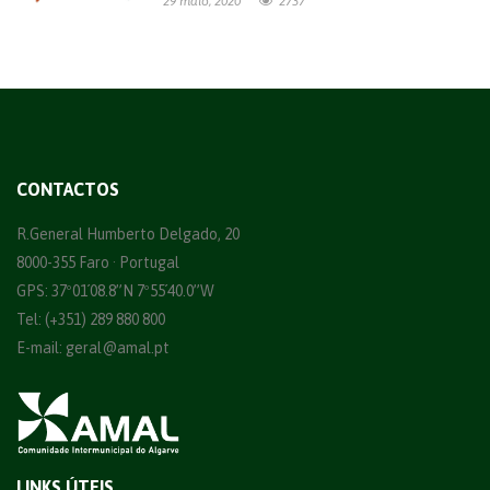
29 maio, 2020
2737
CONTACTOS
R.General Humberto Delgado, 20
8000-355 Faro · Portugal
GPS: 37º01´08.8”N 7º55´40.0”W
Tel: (+351) 289 880 800
E-mail:
geral@amal.pt
LINKS ÚTEIS