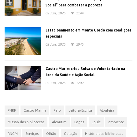
Social” para combater a pobreza
02 Jun., 2025
1144
Estacionamento em Monte Gordo com condições
especiais
02 Jun., 2025
2945
Castro Marim criou Bolsa de Voluntariado na
área da Saúde e Ação Social
02 Jun., 2025
1209
PNRF
Castro Marim
Faro
Leitura/Escrita
Albufeira
Missão das bibliotecas
Alcoutim
Lagos
Loulé
ambiente
RNCM
Serviços
Olhão
Coleção
História das bibliotecas