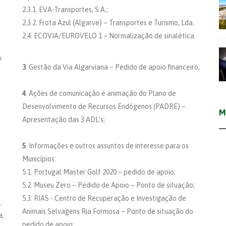
2.3.1. EVA-Transportes, S.A.;
2.3.2. Frota Azul (Algarve) – Transportes e Turismo, Lda..
2.4. ECOVIA/EUROVELO 1 – Normalização de sinalética.
o
3
. Gestão da Via Algarviana – Pedido de apoio financeiro;
4
. Ações de comunicação e animação do Plano de
Desenvolvimento de Recursos Endógenos (PADRE) –
M
Apresentação das 3 ADL’s;
5
. Informações e outros assuntos de interesse para os
Municípios:
5.1. Portugal Master Golf 2020 – pedido de apoio;
5.2. Museu Zero – Pedido de Apoio – Ponto de situação;
5.3. RIAS - Centro de Recuperação e Investigação de
,
Animais Selvagens Ria Formosa – Ponto de situação do
a,
pedido de apoio;