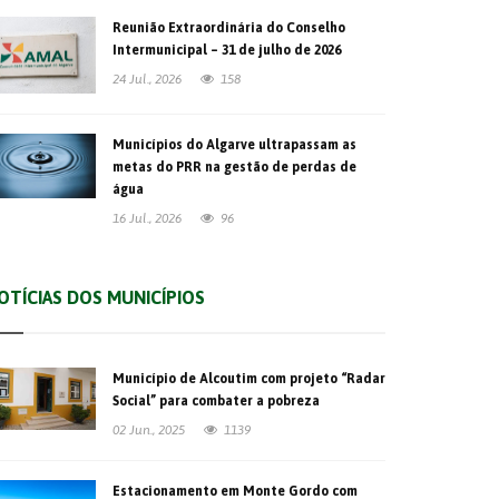
Reunião Extraordinária do Conselho
Intermunicipal – 31 de julho de 2026
24 Jul., 2026
158
Municípios do Algarve ultrapassam as
metas do PRR na gestão de perdas de
água
16 Jul., 2026
96
OTÍCIAS DOS MUNICÍPIOS
Município de Alcoutim com projeto “Radar
Social” para combater a pobreza
02 Jun., 2025
1139
Estacionamento em Monte Gordo com