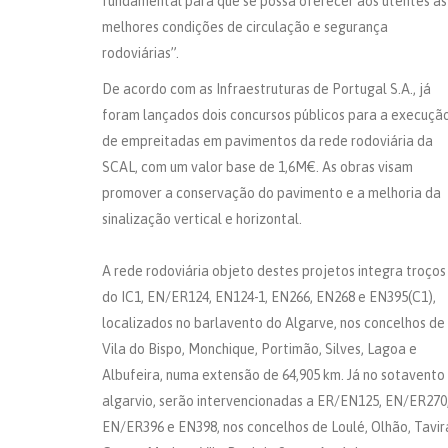
fundamental para que se possa oferecer aos utentes as
melhores condições de circulação e segurança
rodoviárias”.
De acordo com as Infraestruturas de Portugal S.A., já
foram lançados dois concursos públicos para a execuçã
de empreitadas em pavimentos da rede rodoviária da
SCAL, com um valor base de 1,6M€. As obras visam
promover a conservação do pavimento e a melhoria da
sinalização vertical e horizontal.
A rede rodoviária objeto destes projetos integra troços
do IC1, EN/ER124, EN124-1, EN266, EN268 e EN395(C1),
localizados no barlavento do Algarve, nos concelhos de
Vila do Bispo, Monchique, Portimão, Silves, Lagoa e
Albufeira, numa extensão de 64,905 km. Já no sotavento
algarvio, serão intervencionadas a ER/EN125, EN/ER270
EN/ER396 e EN398, nos concelhos de Loulé, Olhão, Tavir