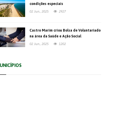
condições especiais
02 Jun., 2025
2927
Castro Marim criou Bolsa de Voluntariado
na área da Saúde e Ação Social
02 Jun., 2025
1202
UNICÍPIOS
Albufeira
Faro