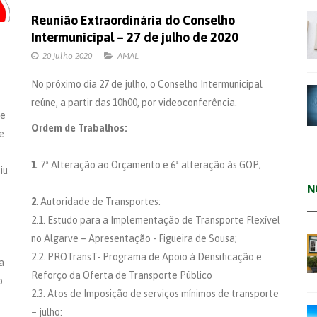
Reunião Extraordinária do Conselho
Intermunicipal – 27 de julho de 2020
20 julho 2020
AMAL
No próximo dia 27 de julho, o Conselho Intermunicipal
reúne, a partir das 10h00, por videoconferência.
de
Ordem de Trabalhos:
e
1
. 7ª Alteração ao Orçamento e 6ª alteração às GOP;
iu
N
2
. Autoridade de Transportes:
2.1. Estudo para a Implementação de Transporte Flexível
no Algarve – Apresentação - Figueira de Sousa;
2.2. PROTransT- Programa de Apoio à Densificação e
a
Reforço da Oferta de Transporte Público
o
2.3. Atos de Imposição de serviços mínimos de transporte
– julho: