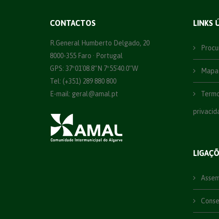
CONTACTOS
LINKS 
R.General Humberto Delgado, 20
Procu
8000-355 Faro · Portugal
GPS: 37º01´08.8”N 7º55´40.0”W
Mapa 
Tel: (+351) 289 880 800
E-mail:
geral@amal.pt
Termos
privacid
LIGAÇ
Assemb
Consel