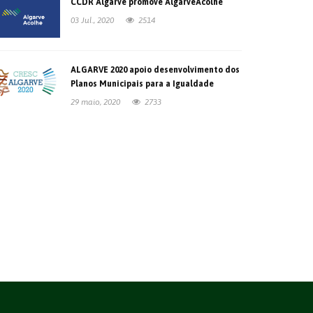
CCDR Algarve promove AlgarveAcolhe
03 Jul., 2020
2514
ALGARVE 2020 apoio desenvolvimento dos
Planos Municipais para a Igualdade
29 maio, 2020
2733