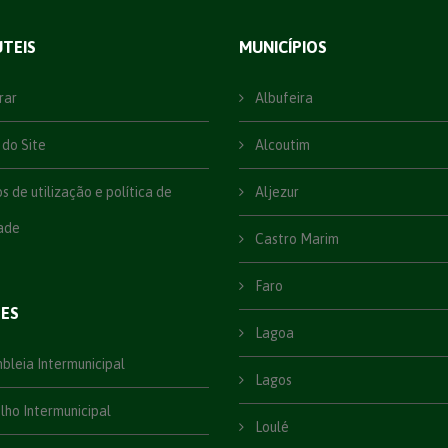
ÚTEIS
MUNICÍPIOS
rar
Albufeira
do Site
Alcoutim
 de utilização e política de
Aljezur
ade
Castro Marim
Faro
ÕES
Lagoa
leia Intermunicipal
Lagos
ho Intermunicipal
Loulé