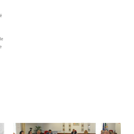
té
de
e