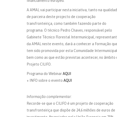
financiamento europeu.
A AMAL vai participar nesta iniciativa, tanto na qualida
de parceira deste projecto de cooperação
transfronteiriça, como também fazendo parte do
programa. O técnico Pedro Chaves, responsável pelo
Gabinete Técnico Florestal Intermunicipal, representan
da AMAL neste evento, dará a conhecer a Formação qu
tem sido promovida por esta Comunidade Intermunicipal
bem como as que estão previstas acontecer, no âmbito 
Projeto CILIFO.
Programa do Webinar
AQUI
+ INFO sobre o evento
AQUI
Informação complementar:
Recorde-se que o CILIFO é um projeto de cooperação
transfronteiriça que dispõe de 24,6 milhões de euros de
investimento, financiados pela União Europeia em 75%