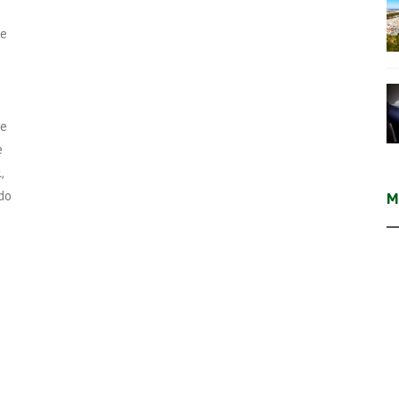
de
te
e
,
do
M