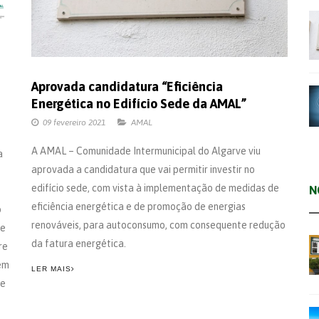
Aprovada candidatura “Eficiência
Energética no Edifício Sede da AMAL”
09 fevereiro 2021
AMAL
A AMAL – Comunidade Intermunicipal do Algarve viu
a
aprovada a candidatura que vai permitir investir no
edifício sede, com vista à implementação de medidas de
N
eficiência energética e de promoção de energias
o
renováveis, para autoconsumo, com consequente redução
de
da fatura energética.
re
tem
LER MAIS
 e