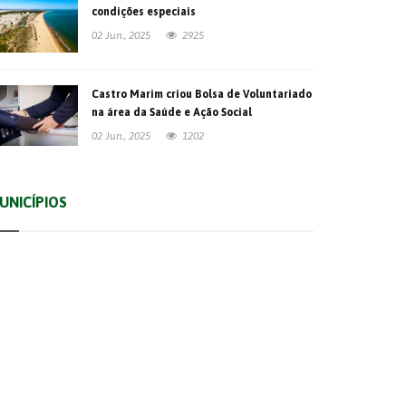
condições especiais
02 Jun., 2025
2925
Castro Marim criou Bolsa de Voluntariado
na área da Saúde e Ação Social
02 Jun., 2025
1202
UNICÍPIOS
Albufeira
Faro