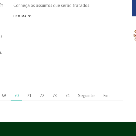
és
Conheça os assuntos que serão tratados.
o
LER MAIS
os
,
69
70
71
72
73
74
Seguinte
Fim