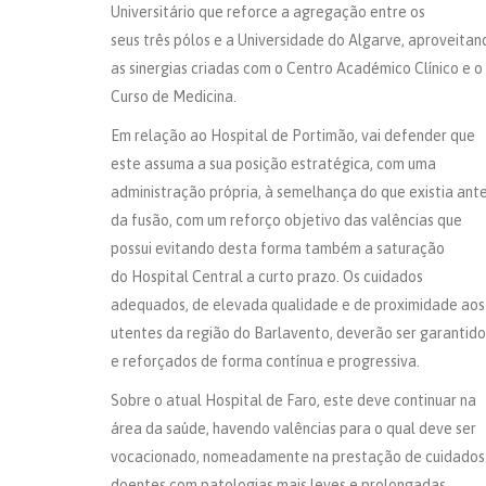
Universitário que reforce a agregação entre os
seus três pólos e a Universidade do Algarve, aproveitan
as sinergias criadas com o Centro Académico Clínico e o
Curso de Medicina.
Em relação ao Hospital de Portimão, vai defender que
este assuma a sua posição estratégica, com uma
administração própria, à semelhança do que existia ant
da fusão, com um reforço objetivo das valências que
possui evitando desta forma também a saturação
do Hospital Central a curto prazo. Os cuidados
adequados, de elevada qualidade e de proximidade aos
utentes da região do Barlavento, deverão ser garantido
e reforçados de forma contínua e progressiva.
Sobre o atual Hospital de Faro, este deve continuar na
área da saúde, havendo valências para o qual deve ser
vocacionado, nomeadamente na prestação de cuidados
doentes com patologias mais leves e prolongadas,