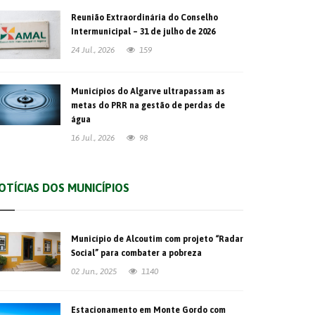
Reunião Extraordinária do Conselho
Intermunicipal – 31 de julho de 2026
24 Jul., 2026
159
Municípios do Algarve ultrapassam as
metas do PRR na gestão de perdas de
água
16 Jul., 2026
98
OTÍCIAS DOS MUNICÍPIOS
Município de Alcoutim com projeto “Radar
Social” para combater a pobreza
02 Jun., 2025
1140
Estacionamento em Monte Gordo com