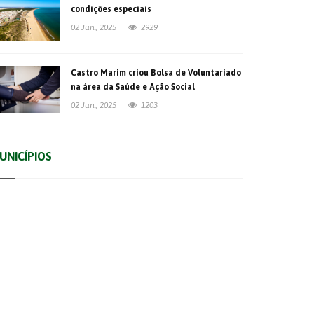
condições especiais
02 Jun., 2025
2929
Castro Marim criou Bolsa de Voluntariado
na área da Saúde e Ação Social
02 Jun., 2025
1203
UNICÍPIOS
Albufeira
Faro