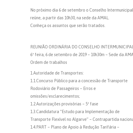
No próximo dia 6 de setembro o Conselho Intermunicipa
reúne, a partir das 10h30, na sede da AMAL.
Conheça os assuntos que serão tratados.
REUNIÃO ORDINÁRIA DO CONSELHO INTERMUNICIPA
6ª feira, 6 de setembro de 2019 – 10h30m – Sede da AM
Ordem de trabalhos
1.Autoridade de Transportes:
1.1.Concurso Público para a concessão de Transporte
Rodoviário de Passageiros – Erros e
omissões/esclarecimentos;
1.2.Autorizações provisórias – 5ª fase
1.3.Candidatura “Estudo para Implementação de
Transporte Flexível no Algarve” – Contrapartida nacion
1.4.PART – Plano de Apoio à Redução Tarifária –