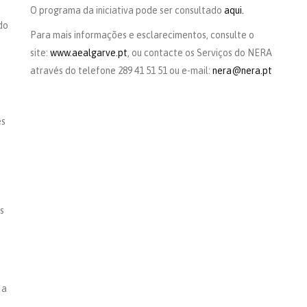
O programa da iniciativa pode ser consultado
aqui.
do
Para mais informações e esclarecimentos, consulte o
site:
www.aealgarve.pt
, ou contacte os Serviços do NERA
através do telefone 289 41 51 51 ou e-mail:
nera@nera.pt
es
s
 a