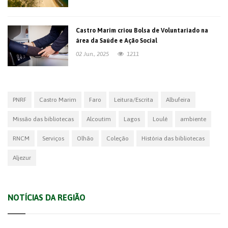
Castro Marim criou Bolsa de Voluntariado na
área da Saúde e Ação Social
02 Jun., 2025
1211
PNRF
Castro Marim
Faro
Leitura/Escrita
Albufeira
Missão das bibliotecas
Alcoutim
Lagos
Loulé
ambiente
RNCM
Serviços
Olhão
Coleção
História das bibliotecas
Aljezur
NOTÍCIAS DA REGIÃO