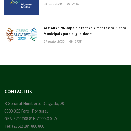
03 Jul., 2020
2516
ALGARVE 2020 apoio desenvolvimento dos Planos
Municipais para a Igualdade
29 maio, 2020
2735
CONTACTOS
R.General Humberto Delgado, 20
8000-355 Faro · Portugal
GPS: 37º01´08.8”N 7º55´40.0”W
Tel: (+351) 289 880 800