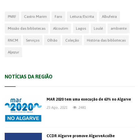
PNRF
Castro Marim
Faro
Leitura/Escrita
Albufeira
Missão das bibliotecas
Alcoutim
Lagos
Loulé
ambiente
RNCM
Serviços
Olhão
Coleção
História das bibliotecas
Aljezur
NOTÍCIAS DA REGIÃO
MAR 2020 tem uma execução de 63% no Algarve
23 Ago., 2021
2481
CCDR Algarve promove AlgarveAcolhe