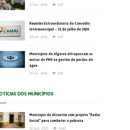
31 Jul., 2026
239
Reunião Extraordinária do Conselho
Intermunicipal – 31 de julho de 2026
24 Jul., 2026
174
Municípios do Algarve ultrapassam as
metas do PRR na gestão de perdas de
água
16 Jul., 2026
108
OTÍCIAS DOS MUNICÍPIOS
Município de Alcoutim com projeto “Radar
Social” para combater a pobreza
02 Jun., 2025
1144