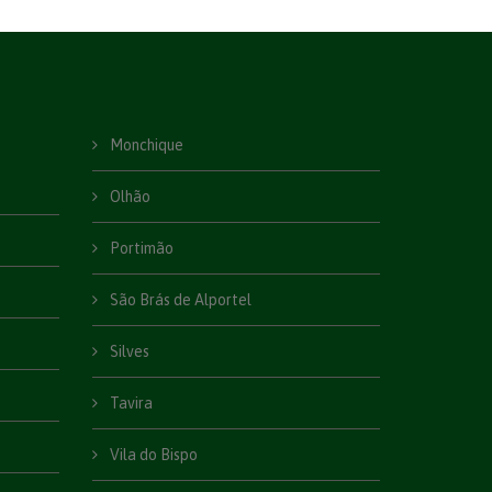
Monchique
Olhão
Portimão
São Brás de Alportel
Silves
Tavira
Vila do Bispo