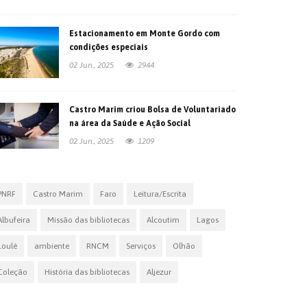
Estacionamento em Monte Gordo com
condições especiais
02 Jun., 2025
2944
Castro Marim criou Bolsa de Voluntariado
na área da Saúde e Ação Social
02 Jun., 2025
1209
PNRF
Castro Marim
Faro
Leitura/Escrita
Albufeira
Missão das bibliotecas
Alcoutim
Lagos
Loulé
ambiente
RNCM
Serviços
Olhão
Coleção
História das bibliotecas
Aljezur