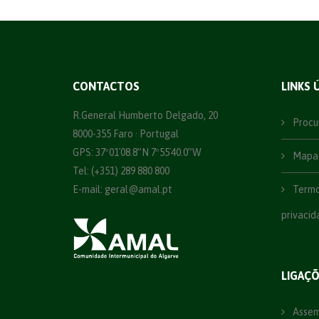
CONTACTOS
LINKS 
R.General Humberto Delgado, 20
Procu
8000-355 Faro · Portugal
GPS: 37º01´08.8”N 7º55´40.0”W
Mapa 
Tel: (+351) 289 880 800
E-mail:
geral@amal.pt
Termos
privacid
LIGAÇ
Assemb