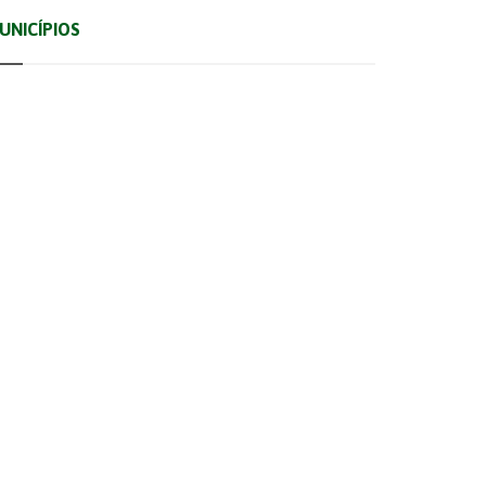
UNICÍPIOS
Albufeira
Faro
Monchique
Silves
Alcoutim