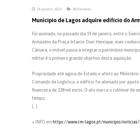
26 janeiro 2023
Barlavento
Município de Lagos adquire edifício do A
Foi assinado, no passado dia 19 de janeiro, entre o Exér
Armazéns da Praça Infante Dom Henrique, mais conheci
Câmara, o imóvel passa a integrar o património municipa
militar é o primeiro grande objetivo desta aquisição.
Propriedade até agora do Estado e afeto ao Ministério
Comando da Logística, o edifício foi alienado por ajus
financeira de 238 mil euros. O ato marca o culminar de 
tempo.
(…)
+ INFO em
https://www.cm-lagos.pt/municipio/noticias