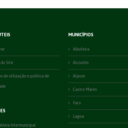
ÚTEIS
MUNICÍPIOS
rar
Albufeira
do Site
Alcoutim
 de utilização e política de
Aljezur
ade
Castro Marim
Faro
ÕES
Lagoa
leia Intermunicipal