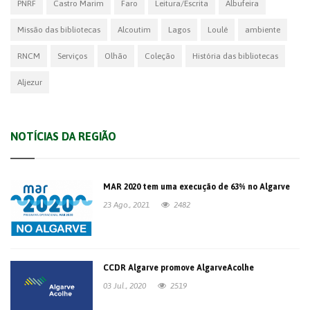
PNRF
Castro Marim
Faro
Leitura/Escrita
Albufeira
Missão das bibliotecas
Alcoutim
Lagos
Loulé
ambiente
RNCM
Serviços
Olhão
Coleção
História das bibliotecas
Aljezur
NOTÍCIAS DA REGIÃO
MAR 2020 tem uma execução de 63% no Algarve
23 Ago., 2021
2482
CCDR Algarve promove AlgarveAcolhe
03 Jul., 2020
2519