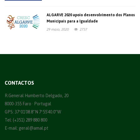
ALGARVE 2020 apoio desenvolvimento dos Planos
Municipais para a Igualdade
29 maio, 2020
2737
CONTACTOS
R.General Humberto Delgado, 20
8000-355 Faro · Portugal
GPS: 37º01´08.8”N 7º55´40.0”W
Tel: (+351) 289 880 800
E-mail:
geral@amal.pt