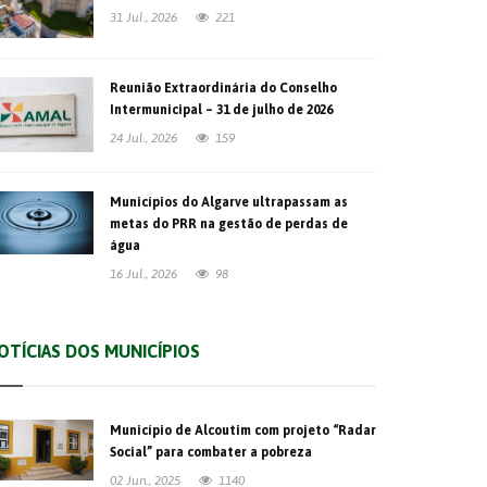
31 Jul., 2026
221
Reunião Extraordinária do Conselho
Intermunicipal – 31 de julho de 2026
24 Jul., 2026
159
Municípios do Algarve ultrapassam as
metas do PRR na gestão de perdas de
água
16 Jul., 2026
98
OTÍCIAS DOS MUNICÍPIOS
Município de Alcoutim com projeto “Radar
Social” para combater a pobreza
02 Jun., 2025
1140