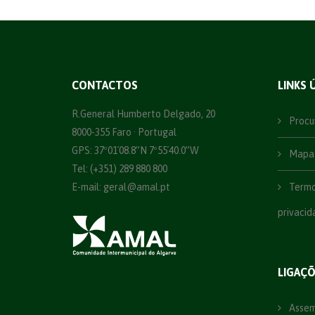
CONTACTOS
LINKS 
R.General Humberto Delgado, 20
Procu
8000-355 Faro · Portugal
GPS: 37º01´08.8”N 7º55´40.0”W
Mapa 
Tel: (+351) 289 880 800
E-mail:
geral@amal.pt
Termos
privacid
LIGAÇ
Assemb