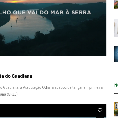
ta do Guadiana
N
o Guadiana, a Associação Odiana acabou de lançar em primeira
ana (GR15).