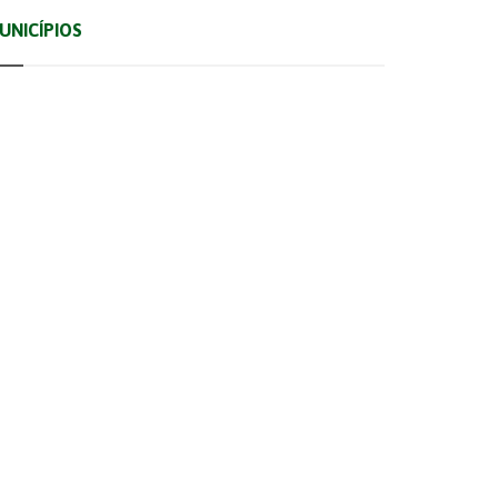
UNICÍPIOS
Albufeira
Faro
Monchique
Silves
Alcoutim