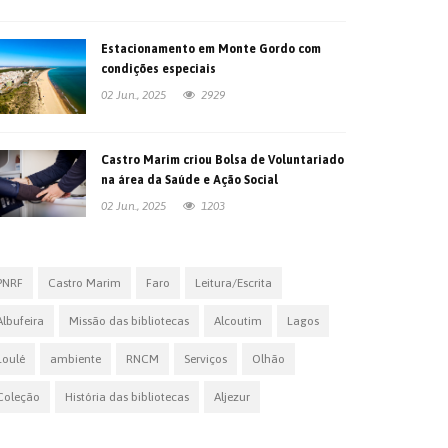
Estacionamento em Monte Gordo com
condições especiais
02 Jun., 2025
2929
Castro Marim criou Bolsa de Voluntariado
na área da Saúde e Ação Social
02 Jun., 2025
1203
PNRF
Castro Marim
Faro
Leitura/Escrita
Albufeira
Missão das bibliotecas
Alcoutim
Lagos
Loulé
ambiente
RNCM
Serviços
Olhão
Coleção
História das bibliotecas
Aljezur