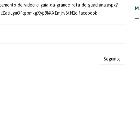
ncamento-de-video-e-guia-da-grande-rota-do-guadiana.aspx?
M
tZatiLguOFqsbmkgXyp9I#.XEmjryStN1o.facebook
Seguinte