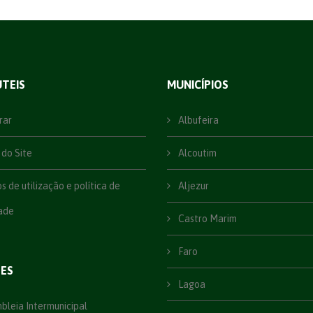
ÚTEIS
MUNICÍPIOS
rar
Albufeira
do Site
Alcoutim
 de utilização e política de
Aljezur
ade
Castro Marim
Faro
ÕES
Lagoa
leia Intermunicipal