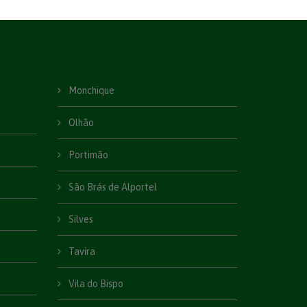
Monchique
Olhão
Portimão
São Brás de Alportel
Silves
Tavira
Vila do Bispo