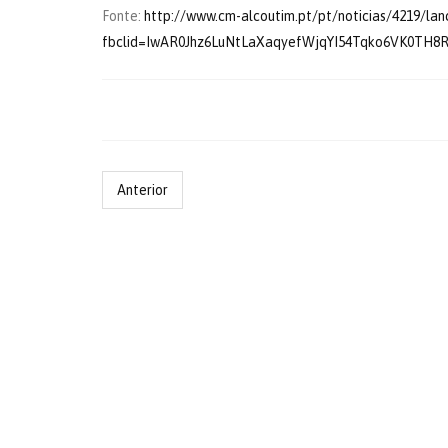
Fonte:
http://www.cm-alcoutim.pt/pt/noticias/4219/la
fbclid=IwAR0Jhz6LuNtLaXaqyefWjqYI54Tqko6VK0TH8R
Anterior