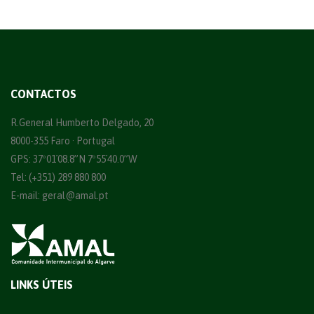
CONTACTOS
R.General Humberto Delgado, 20
8000-355 Faro · Portugal
GPS: 37º01´08.8”N 7º55´40.0”W
Tel: (+351) 289 880 800
E-mail:
geral@amal.pt
LINKS ÚTEIS