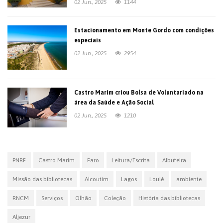
02 Jun., 2025
1144
Estacionamento em Monte Gordo com condições
especiais
02 Jun., 2025
2954
Castro Marim criou Bolsa de Voluntariado na
área da Saúde e Ação Social
02 Jun., 2025
1210
PNRF
Castro Marim
Faro
Leitura/Escrita
Albufeira
Missão das bibliotecas
Alcoutim
Lagos
Loulé
ambiente
RNCM
Serviços
Olhão
Coleção
História das bibliotecas
Aljezur