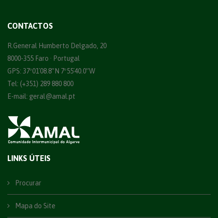
CONTACTOS
R.General Humberto Delgado, 20
8000-355 Faro · Portugal
GPS: 37º01´08.8”N 7º55´40.0”W
Tel: (+351) 289 880 800
E-mail:
geral@amal.pt
LINKS ÚTEIS
Procurar
Mapa do Site