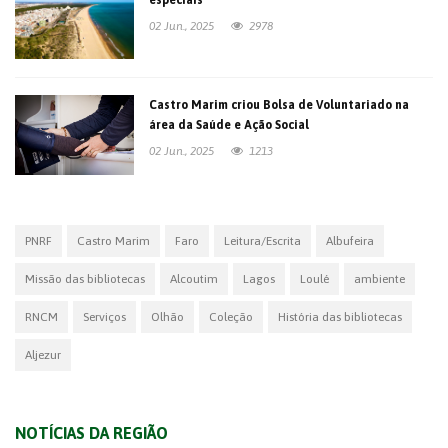
02 Jun., 2025
2978
Castro Marim criou Bolsa de Voluntariado na
área da Saúde e Ação Social
02 Jun., 2025
1213
PNRF
Castro Marim
Faro
Leitura/Escrita
Albufeira
Missão das bibliotecas
Alcoutim
Lagos
Loulé
ambiente
RNCM
Serviços
Olhão
Coleção
História das bibliotecas
Aljezur
NOTÍCIAS DA REGIÃO