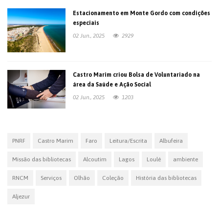
Estacionamento em Monte Gordo com condições
especiais
02 Jun., 2025
2929
Castro Marim criou Bolsa de Voluntariado na
área da Saúde e Ação Social
02 Jun., 2025
1203
PNRF
Castro Marim
Faro
Leitura/Escrita
Albufeira
Missão das bibliotecas
Alcoutim
Lagos
Loulé
ambiente
RNCM
Serviços
Olhão
Coleção
História das bibliotecas
Aljezur