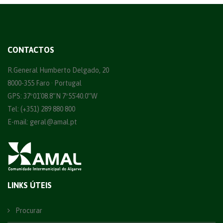
CONTACTOS
R.General Humberto Delgado, 20
8000-355 Faro · Portugal
GPS: 37º01´08.8”N 7º55´40.0”W
Tel: (+351) 289 880 800
E-mail:
geral@amal.pt
LINKS ÚTEIS
Procurar