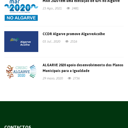
MAR 2020 tem uma execução de 63% no Algarve
23 Ago., 2021
2481
CCDR Algarve promove AlgarveAcolhe
03 Jul., 2020
2516
ALGARVE 2020 apoio desenvolvimento dos Planos
Municipais para a Igualdade
29 maio, 2020
2736
CONTACTOS