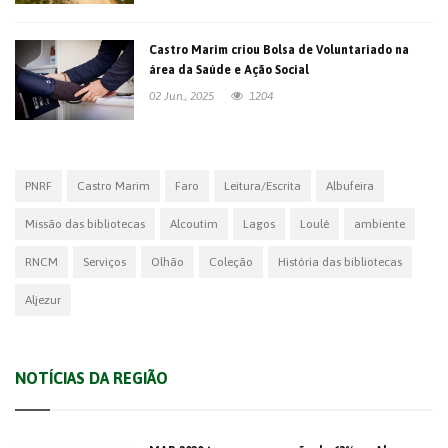
Castro Marim criou Bolsa de Voluntariado na
área da Saúde e Ação Social
02 Jun., 2025
1204
PNRF
Castro Marim
Faro
Leitura/Escrita
Albufeira
Missão das bibliotecas
Alcoutim
Lagos
Loulé
ambiente
RNCM
Serviços
Olhão
Coleção
História das bibliotecas
Aljezur
NOTÍCIAS DA REGIÃO