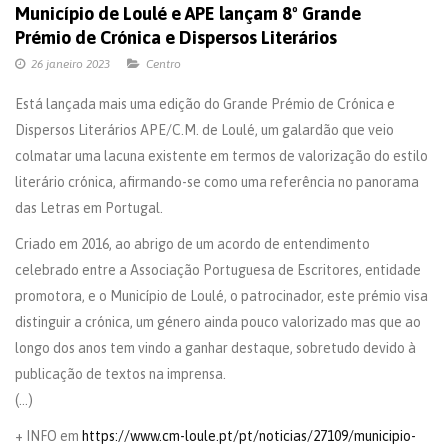
Município de Loulé e APE lançam 8º Grande
Prémio de Crónica e Dispersos Literários
26 janeiro 2023
Centro
Está lançada mais uma edição do Grande Prémio de Crónica e
Dispersos Literários APE/C.M. de Loulé, um galardão que veio
colmatar uma lacuna existente em termos de valorização do estilo
literário crónica, afirmando-se como uma referência no panorama
das Letras em Portugal.
Criado em 2016, ao abrigo de um acordo de entendimento
celebrado entre a Associação Portuguesa de Escritores, entidade
promotora, e o Município de Loulé, o patrocinador, este prémio visa
distinguir a crónica, um género ainda pouco valorizado mas que ao
longo dos anos tem vindo a ganhar destaque, sobretudo devido à
publicação de textos na imprensa.
(…)
+ INFO em
https://www.cm-loule.pt/pt/noticias/27109/municipio-