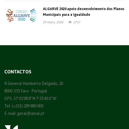
ALGARVE 2020 apoio desenvolvimento dos Planos
Municipais para a Igualdade
29 maio, 2020
2737
CONTACTOS
R.General Humberto Delgado, 20
8000-355 Faro · Portugal
GPS: 37º01´08.8”N 7º55´40.0”W
Tel: (+351) 289 880 800
E-mail:
geral@amal.pt