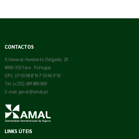
CONTACTOS
R.General Humberto Delgado, 20
8000-355 Faro · Portugal
GPS: 37º01´08.8”N 7º55´40.0”W
Tel: (+351) 289 880 800
E-mail:
geral@amal.pt
LINKS ÚTEIS