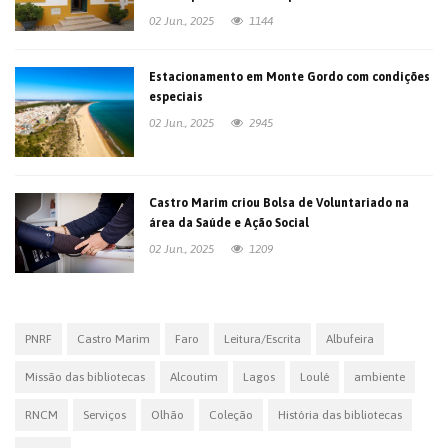
02 Jun., 2025
1144
Estacionamento em Monte Gordo com condições
especiais
02 Jun., 2025
2945
Castro Marim criou Bolsa de Voluntariado na
área da Saúde e Ação Social
02 Jun., 2025
1209
PNRF
Castro Marim
Faro
Leitura/Escrita
Albufeira
Missão das bibliotecas
Alcoutim
Lagos
Loulé
ambiente
RNCM
Serviços
Olhão
Coleção
História das bibliotecas