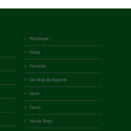
Monchique
Olhão
Portimão
São Brás de Alportel
Silves
Tavira
Vila do Bispo