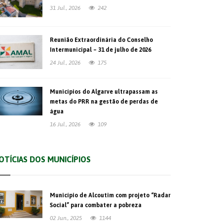
31 Jul., 2026
242
Reunião Extraordinária do Conselho
Intermunicipal – 31 de julho de 2026
24 Jul., 2026
175
Municípios do Algarve ultrapassam as
metas do PRR na gestão de perdas de
água
16 Jul., 2026
109
OTÍCIAS DOS MUNICÍPIOS
Município de Alcoutim com projeto “Radar
Social” para combater a pobreza
02 Jun., 2025
1144