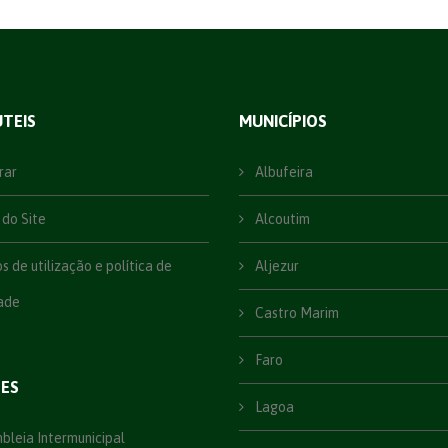
ÚTEIS
MUNICÍPIOS
rar
Albufeira
do Site
Alcoutim
 de utilização e política de
Aljezur
ade
Castro Marim
Faro
ÕES
Lagoa
leia Intermunicipal