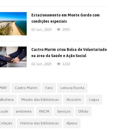
Estacionamento em Monte Gordo com
condições especiais
02 Jun., 2025
2953
Castro Marim criou Bolsa de Voluntariado
na área da Saúde e Ação Social
02 Jun., 2025
1210
PNRF
Castro Marim
Faro
Leitura/Escrita
Albufeira
Missão das bibliotecas
Alcoutim
Lagos
Loulé
ambiente
RNCM
Serviços
Olhão
Coleção
História das bibliotecas
Aljezur