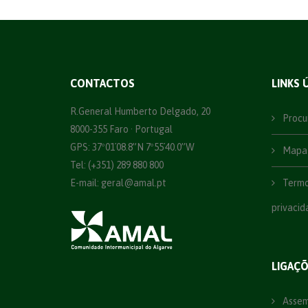
CONTACTOS
LINKS 
R.General Humberto Delgado, 20
Procu
8000-355 Faro · Portugal
GPS: 37º01´08.8”N 7º55´40.0”W
Mapa 
Tel: (+351) 289 880 800
E-mail:
geral@amal.pt
Termos
privacid
LIGAÇ
Assemb