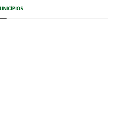
UNICÍPIOS
Albufeira
Faro
Monchique
Silves
Alcoutim