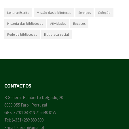
Leitura/Escrita
Missão das bibliotecas
Serviços
Coleção
História das bibliotecas
Atividades
Espaços
Rede de bibliotecas
Biblioteca social
CONTACTOS
R.General Humberto Delgado, 20
8000-355 Faro · Portugal
GPS: 37º01´08.8”N 7º55´40.0”W
Tel: (+351) 289 880 800
E-mail:
geral@amal.pt