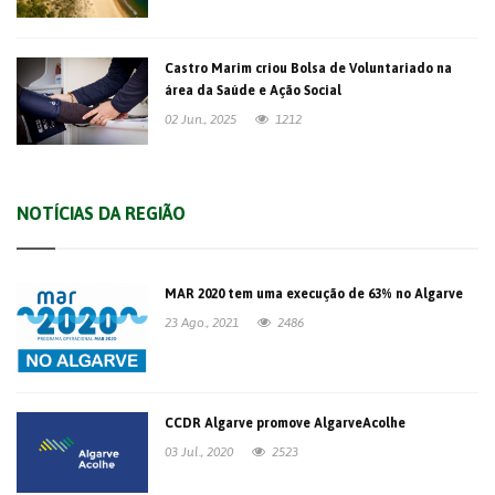
Castro Marim criou Bolsa de Voluntariado na
área da Saúde e Ação Social
02 Jun., 2025
1212
NOTÍCIAS DA REGIÃO
MAR 2020 tem uma execução de 63% no Algarve
23 Ago., 2021
2486
CCDR Algarve promove AlgarveAcolhe
03 Jul., 2020
2523