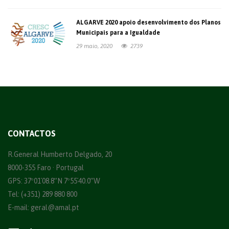
ALGARVE 2020 apoio desenvolvimento dos Planos
Municipais para a Igualdade
29 maio, 2020
2739
CONTACTOS
R.General Humberto Delgado, 20
8000-355 Faro · Portugal
GPS: 37º01´08.8”N 7º55´40.0”W
Tel: (+351) 289 880 800
E-mail:
geral@amal.pt